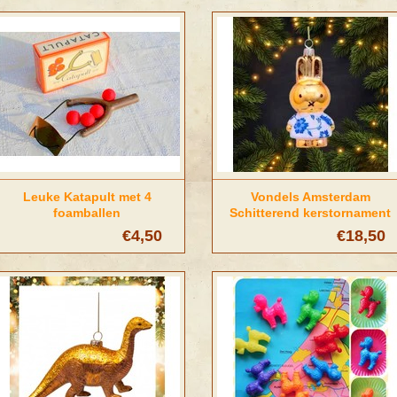
Leuke Katapult met 4
Vondels Amsterdam
foamballen
Schitterend kerstornament
Nijntje delftsblauw
€4,50
€18,50