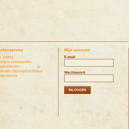
antenservice
Mijn account
E-mail:
r JoMilly
emene voorwaarden
aalmethoden
zenden, Bezorgen & Retour
Wachtwoord:
ntenservice
INLOGGEN