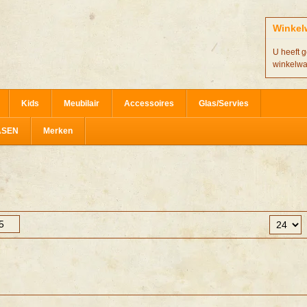
Winkel
U heeft g
winkelw
Kids
Meubilair
Accessoires
Glas/Servies
ASEN
Merken