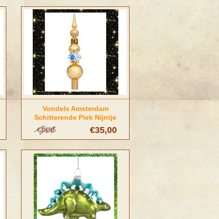
Vondels Amsterdam
Schitterende Piek Nijntje
delftsblauw
€35,00
€39,95