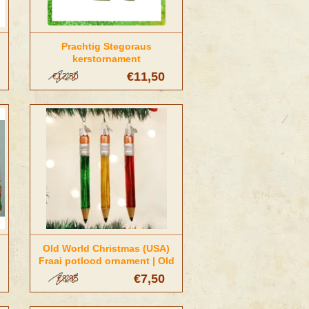
Prachtig Stegoraus
kerstornament
€11,50
€12,50
Old World Christmas (USA)
Fraai potlood ornament | Old
World Christmas (USA)
€7,50
€8,95