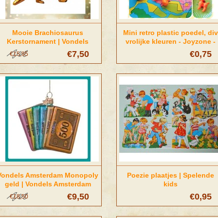
Mooie Brachiosaurus
Mini retro plastic poedel, div
Kerstornament | Vondels
vrolijke kleuren - Joyzone -
Amsterdam
€7,50
€0,75
€15,95
Vondels Amsterdam Monopoly
Poezie plaatjes | Spelende
geld | Vondels Amsterdam
kids
€9,50
€0,95
€18,50