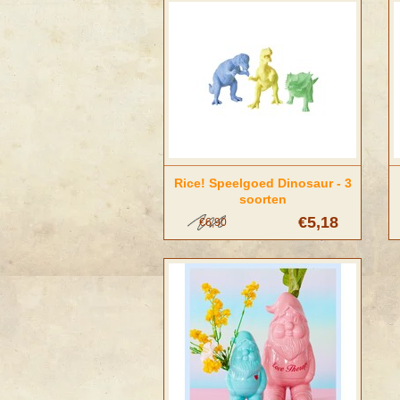
Rice! Speelgoed Dinosaur - 3
soorten
€5,18
€6,90