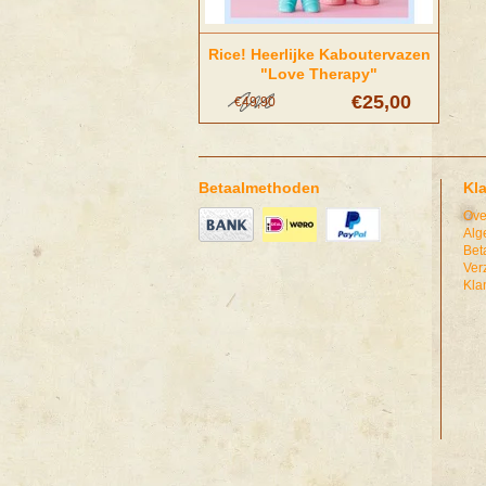
Rice! Heerlijke Kaboutervazen
"Love Therapy"
€25,00
€49,90
Betaalmethoden
Kl
Ove
Alg
Bet
Ver
Kla