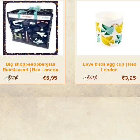
Big shopper/opbergtas
Love birds egg cup | Rex
Ruimtevaart | Rex London
London
€6,95
€3,25
€8,95
€4,25