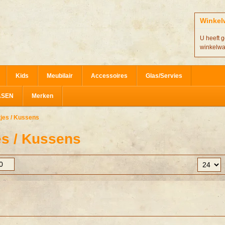
Winkel
U heeft g
winkelw
Kids
Meubilair
Accessoires
Glas/Servies
ASEN
Merken
jes / Kussens
es / Kussens