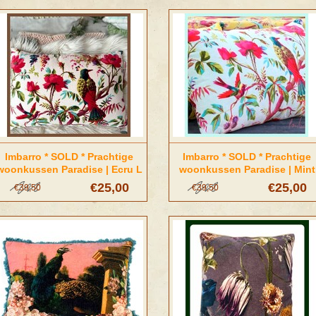
Imbarro * SOLD * Prachtige
Imbarro * SOLD * Prachtige
woonkussen Paradise | Ecru L
woonkussen Paradise | Mint
size
€25,00
€25,00
€39,50
€39,50