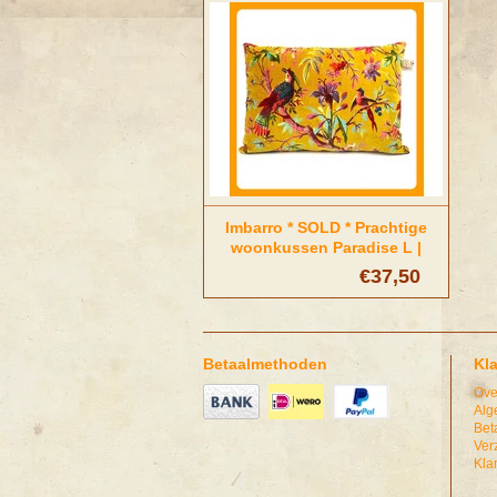
Imbarro * SOLD * Prachtige
woonkussen Paradise L |
Yellow
€37,50
Betaalmethoden
Kl
Ove
Alg
Bet
Ver
Kla