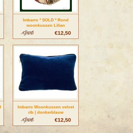
Imbarro * SOLD * Rond
woonkussen Lilian
€12,50
€29,50
d
Imbarro Woonkussen velvet
rib | donkerblauw
€12,50
€29,95