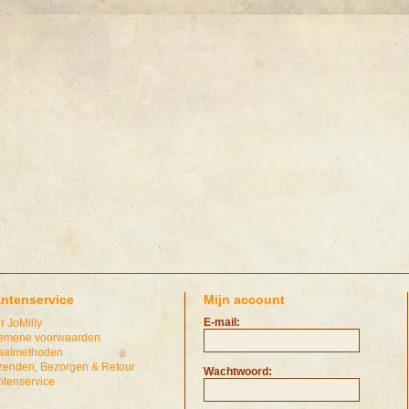
antenservice
Mijn account
E-mail:
r JoMilly
emene voorwaarden
aalmethoden
zenden, Bezorgen & Retour
Wachtwoord:
ntenservice