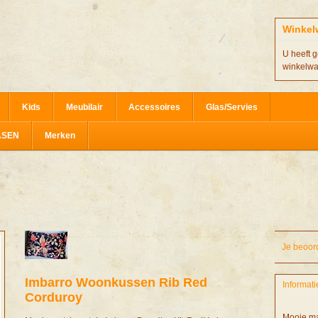
Winkel
U heeft g
winkelw
Kids
Meubilair
Accessoires
Glas/Servies
ASEN
Merken
Je beoor
Imbarro
Woonkussen Rib Red
Informati
Corduroy
Mooie ma