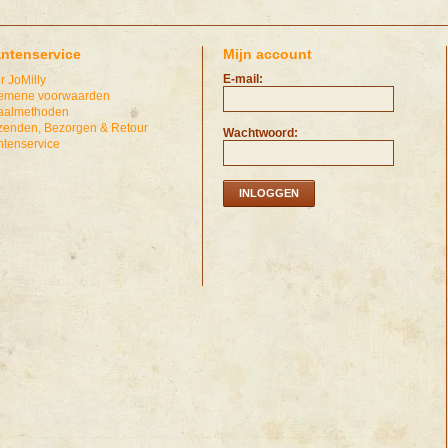
antenservice
Mijn account
E-mail:
r JoMilly
emene voorwaarden
aalmethoden
zenden, Bezorgen & Retour
Wachtwoord:
ntenservice
INLOGGEN