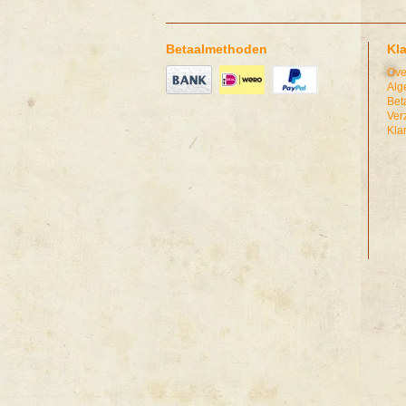
Betaalmethoden
Kl
Ove
Alg
Bet
Ver
Kla