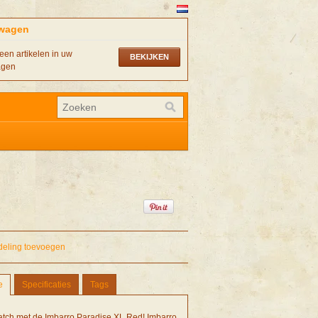
wagen
een artikelen in uw
BEKIJKEN
agen
deling toevoegen
e
Specificaties
Tags
tch met de Imbarro Paradise XL Red! Imbarro