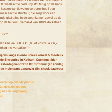
 fluweelzachte corduroy stof terug op de bank.
c kussen van fluwelen corduroy heeft een
maar zachte structuur, die zorgt voor een
ende uitstraling in de woonkamer, zowel op de
 op de fauteuil. Gemaakt van 100% dik katoen
x 50cm
den kan via DHL a € 5,00 of PostNL a € 6,75
rkdg incl.verpakken) *
ij ons langs in onze unieke winkel & theehuis
 de Entreprise in Kolham. Openingstijden
& zaterdag van 13:00 t/m 17:00uur (en zondag
de molenaars aanwezig zijn, check daarvoor
e Facebookpagina). Of e-mail ons voor een
 buiten de openingstijden!
ntact op over dit product
langlijst toevoegen
en aan vergelijking
ken