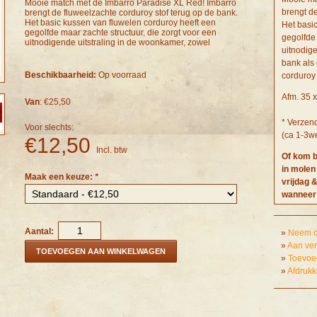
Mooie match met de Imbarro Paradise XL Red! Imbarro
brengt de
brengt de fluweelzachte corduroy stof terug op de bank.
Het basic kussen van fluwelen corduroy heeft een
Het basi
gegolfde maar zachte structuur, die zorgt voor een
gegolfde 
uitnodigende uitstraling in de woonkamer, zowel
uitnodig
bank als
Beschikbaarheid:
Op voorraad
corduroy
Afm. 35 
Van
: €25,50
* Verzen
Voor slechts:
(ca 1-3we
€12,50
Incl. btw
Of kom b
in molen
Maak een keuze:
*
vrijdag 
wanneer 
even onz
bezoekje
Aantal:
»
Neem co
»
Aan ver
TOEVOEGEN AAN WINKELWAGEN
»
Toevoeg
»
Afdruk