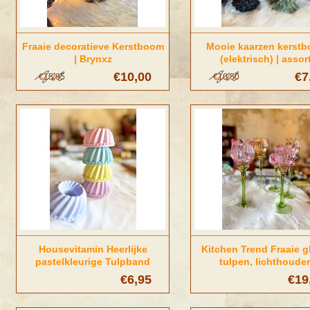
Fraaie decoratieve Kerstboom
Mooie kaarzen kerst
| Brynxz
(elektrisch) | assort
€10,00
€7
€15,95
€10,50
Housevitamin Heerlijke
Kitchen Trend Fraaie g
pastelkleurige Tulpband
tulpen, lichthoude
Kaarsenhouders
€6,95
€19