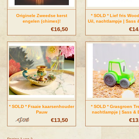
Originele Zweedse kerst
* SOLD * Lief fris Woo
engelen (chimes)!
Uil, nachtlampje | Sass 
€16,50
€14
* SOLD * Fraaie kaarsenhouder
* SOLD * Grasgroen Tr
Pauw
nachtlampje | Sass & 
€13,50
€13
€17,50