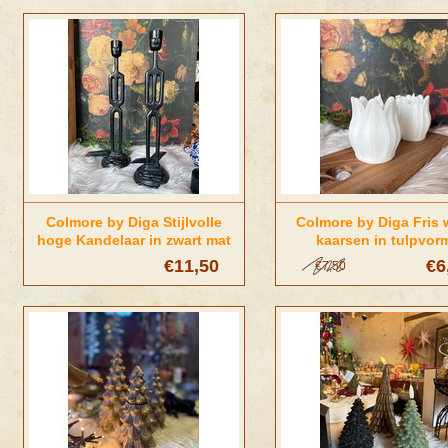
Colmore by Diga Stijlvolle
Colmore by Diga Fris 
hoge Kandelaar in zwart mat
kaarsen in tulpvor
€11,50
€6
€7,50