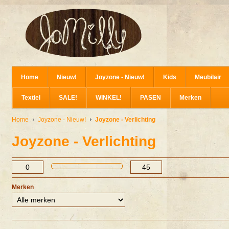
Home
Nieuw!
Joyzone - Nieuw!
Kids
Meubilair
Textiel
SALE!
WINKEL!
PASEN
Merken
Home
Joyzone - Nieuw!
Joyzone - Verlichting
Joyzone - Verlichting
Merken