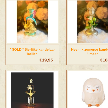
* SOLD * Sierlijke kandelaar
Heerlijk zomerse kand
'kolibri'
'limoen'
€19,95
€18