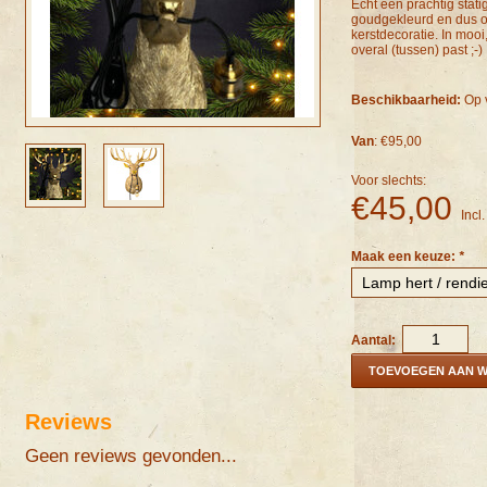
Echt een prachtig stati
goudgekleurd en dus oo
kerstdecoratie. In mooi
overal (tussen) past ;-)
Beschikbaarheid:
Op 
Van
: €95,00
Voor slechts:
€45,00
Incl
Maak een keuze:
*
Aantal:
TOEVOEGEN AAN 
Reviews
Geen reviews gevonden...