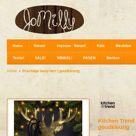
Home
Nieuw!
Joyzone - Nieuw!
Kids
Meubilair
Textiel
SALE!
WINKEL!
PASEN
Merken
Home
Prachtige lamp hert | goudkleurig
Kitchen Trend
goudkleurig