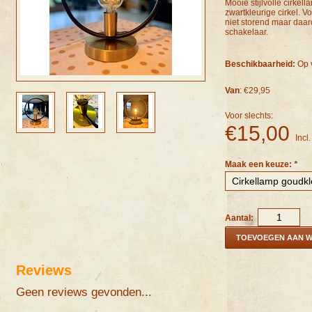
Mooie stijlvolle cirkel
zwartkleurige cirkel. V
niet storend maar daaro
schakelaar.
Beschikbaarheid:
Op 
Van
: €29,95
Voor slechts:
€15,00
Incl
Maak een keuze:
*
Aantal:
TOEVOEGEN AAN 
Reviews
Geen reviews gevonden...