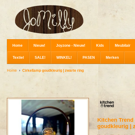
Home
Nieuw!
Joyzone - Nieuw!
Kids
Meubilair
Textiel
SALE!
WINKEL!
PASEN
Merken
Home
Cirkellamp goudkleurig | zwarte ring
Kitchen Trend
goudkleurig | 