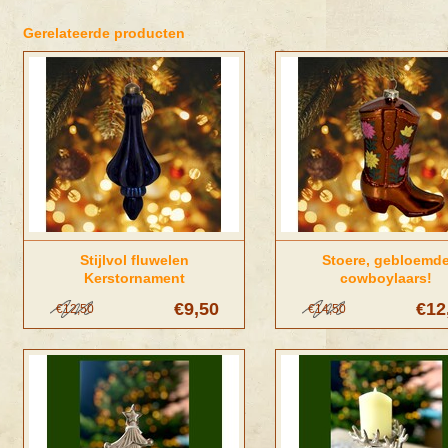
Gerelateerde producten
Stijlvol fluwelen
Stoere, gebloemd
Kerstornament
cowboylaars!
€9,50
€12
€12,50
€14,50