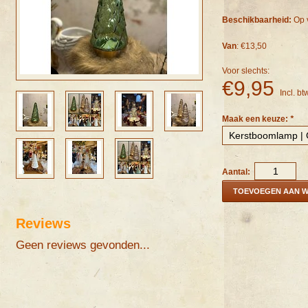
Beschikbaarheid:
Op 
Van
: €13,50
Voor slechts:
€9,95
Incl. bt
Maak een keuze:
*
Aantal:
TOEVOEGEN AAN 
Reviews
Geen reviews gevonden...