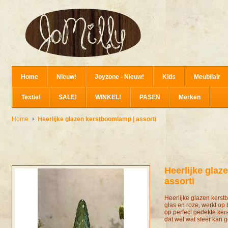
Home
Nieuw!
Joyzone - Nieuw!
Kids
Meubilair
Textiel
SALE!
WINKEL!
PASEN
Merken
Home
Heerlijke glazen kerstboomlamp | assorti
Heerlijke glaz
assorti
Heerlijke glazen kerst
glas en roze, werkt op 
op perfect gedekte ker
dat wel wat sfeer kan 