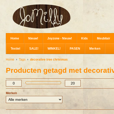
Home
Nieuw!
Joyzone - Nieuw!
Kids
Meubilair
Textiel
SALE!
WINKEL!
PASEN
Merken
Home
Tags
decorative tree christmas
Producten getagd met decorativ
Merken