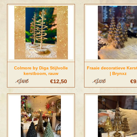
Colmore by Diga Stijlvolle
Fraaie decoratieve Ker
kerstboom, rauw
| Brynxz
zilver/roestkleurig | Diga
€12,50
€9
€19,95
€12,50
Colmore