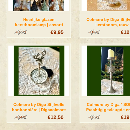
Heerlijke glazen
Colmore by Diga Stijlv
kerstboomlamp | assorti
kerstboom, rauw
zilver/roestkleurig | 
€9,95
€12
€13,50
€19,95
Colmore
Colmore by Diga Stijlvolle
Colmore by Diga * SO
bonbonnière | Digacolmore
Prachtig gevleugde en
zilverkleurig | Diga Co
€12,50
€19
€14,95
€25,00