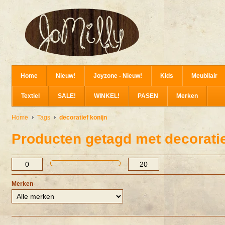
Home
Nieuw!
Joyzone - Nieuw!
Kids
Meubilair
Textiel
SALE!
WINKEL!
PASEN
Merken
Home
Tags
decoratief konijn
Producten getagd met decoratie
Merken