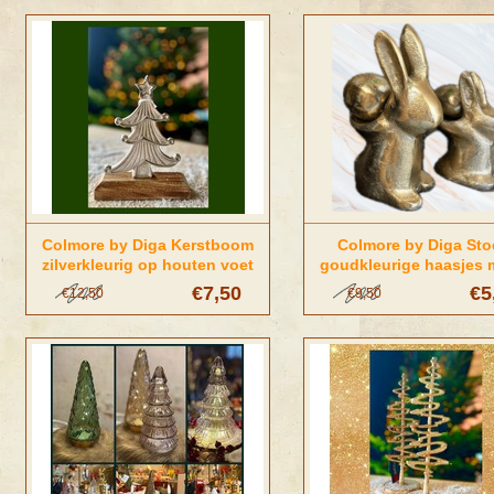
Colmore by Diga Kerstboom
Colmore by Diga Sto
zilverkleurig op houten voet
goudkleurige haasjes m
€7,50
€5
€12,50
€9,50