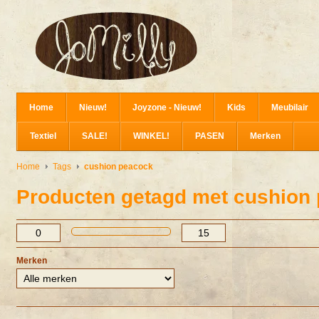
Home
Nieuw!
Joyzone - Nieuw!
Kids
Meubilair
Textiel
SALE!
WINKEL!
PASEN
Merken
Home
Tags
cushion peacock
Producten getagd met cushion
Merken