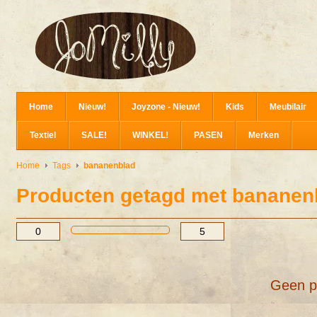
Home
Nieuw!
Joyzone - Nieuw!
Kids
Meubilair
Textiel
SALE!
WINKEL!
PASEN
Merken
Home
Tags
bananenblad
Producten getagd met bananen
Geen p