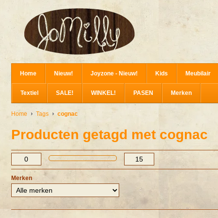
Home
Nieuw!
Joyzone - Nieuw!
Kids
Meubilair
Textiel
SALE!
WINKEL!
PASEN
Merken
Home
Tags
cognac
Producten getagd met cognac
Merken