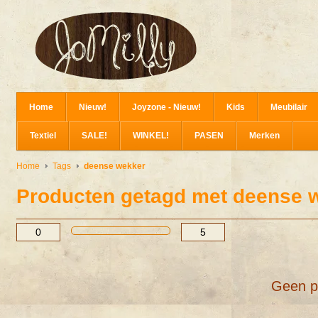
Home
Nieuw!
Joyzone - Nieuw!
Kids
Meubilair
Textiel
SALE!
WINKEL!
PASEN
Merken
Home
Tags
deense wekker
Producten getagd met deense 
Geen p