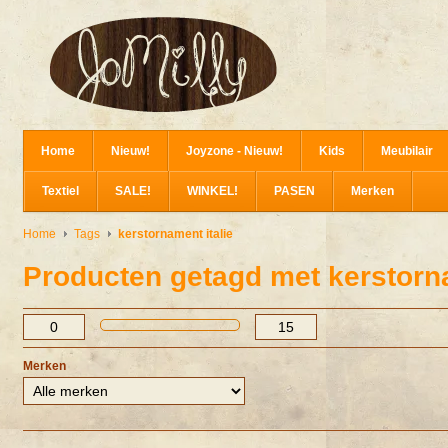
Home
Nieuw!
Joyzone - Nieuw!
Kids
Meubilair
Textiel
SALE!
WINKEL!
PASEN
Merken
Home
Tags
kerstornament italie
Producten getagd met kerstorna
Merken