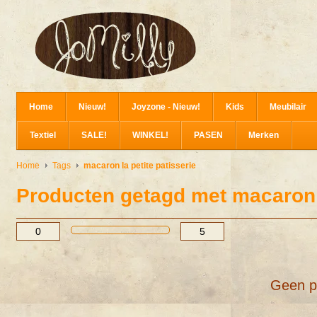
Home
Nieuw!
Joyzone - Nieuw!
Kids
Meubilair
Textiel
SALE!
WINKEL!
PASEN
Merken
Home
Tags
macaron la petite patisserie
Producten getagd met macaron l
Geen p