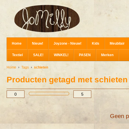
Home
Nieuw!
Joyzone - Nieuw!
Kids
Meubilair
Textiel
SALE!
WINKEL!
PASEN
Merken
Home
Tags
schieten
Producten getagd met schieten
Geen p