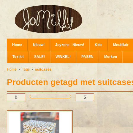
Home
Nieuw!
Joyzone - Nieuw!
Kids
Meubilair
Textiel
SALE!
WINKEL!
PASEN
Merken
Home
Tags
suitcases
Producten getagd met suitcase