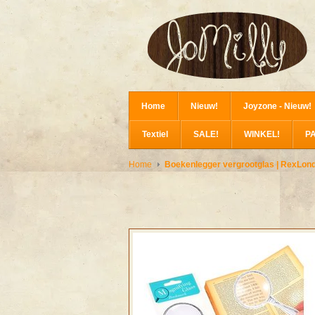
Home
Nieuw!
Joyzone - Nieuw!
Textiel
SALE!
WINKEL!
P
Home
Boekenlegger vergrootglas | RexLon