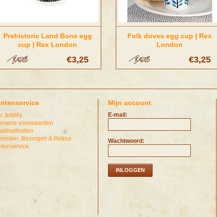
Prehistoric Land Bone egg
Folk doves egg cup | Rex
cup | Rex London
London
€3,25
€3,25
€4,25
€4,25
antenservice
Mijn account
E-mail:
r JoMilly
emene voorwaarden
aalmethoden
zenden, Bezorgen & Retour
Wachtwoord:
ntenservice
INLOGGEN