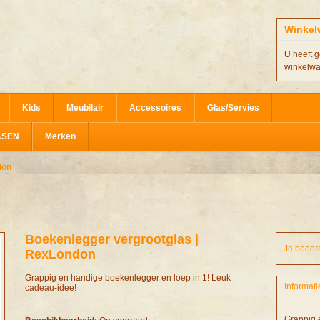
Winkel
U heeft g
winkelw
Kids
Meubilair
Accessoires
Glas/Servies
ASEN
Merken
don
Boekenlegger vergrootglas |
Je beoor
RexLondon
Grappig en handige boekenlegger en loep in 1! Leuk
Informati
cadeau-idee!
Grappig 