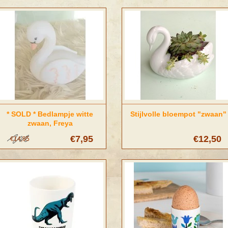
* SOLD * Bedlampje witte
Stijlvolle bloempot "zwaan"
zwaan, Freya
€7,95
€12,50
€14,95