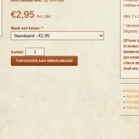
Beschikbaarheid:
Op voorraad
cadeau-i
€2,95
Incl. btw
Afm. 7 x
* Verzend
Maak een keuze:
*
50gram) -
Of kom b
in molen
donderda
Aantal:
(en zond
TOEVOEGEN AAN WINKELWAGEN
check da
mail ons
»
Neem co
»
Aan ver
»
Toevoeg
»
Afdruk