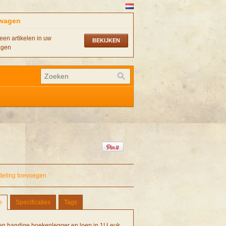
wagen
een artikelen in uw
BEKIJKEN
agen
deling toevoegen
e
Specificaties
Tags
en handige boekenlegger en loep in 1! Leuk