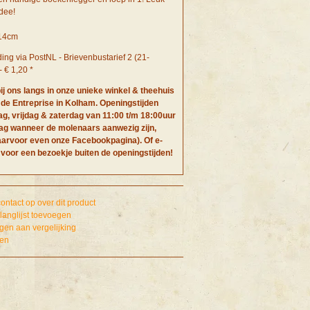
dee!
 14cm
ing via PostNL - Brievenbustarief 2 (21-
 € 1,20 *
ij ons langs in onze unieke winkel & theehuis
 de Entreprise in Kolham. Openingstijden
g, vrijdag & zaterdag van 11:00 t/m 18:00uur
ag wanneer de molenaars aanwezig zijn,
arvoor even onze Facebookpagina). Of e-
 voor een bezoekje buiten de openingstijden!
ntact op over dit product
langlijst toevoegen
en aan vergelijking
ken