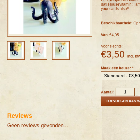
Een octopus als kaarte
dat! Housevitamin: I am
your cards also!!
Beschikbaarheid:
Op 
Van
: €4,95
Voor slechts:
€3,50
Incl. bt
Maak een keuze:
*
Aantal:
TOEVOEGEN AAN 
Reviews
Geen reviews gevonden...