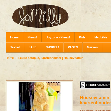
Home
Nieuw!
Joyzone - Nieuw!
Kids
Meubilair
Textiel
SALE!
WINKEL!
PASEN
Merken
Home
Leuke octopus, kaartenhouder | Housevitamin
Housevitamin
kaartenhouder