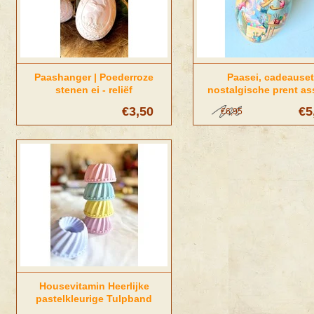
Paashanger | Poederroze
Paasei, cadeauset
stenen ei - reliëf
nostalgische prent as
€3,50
€5
€6,95
Housevitamin Heerlijke
pastelkleurige Tulpband
Kaarsenhouders