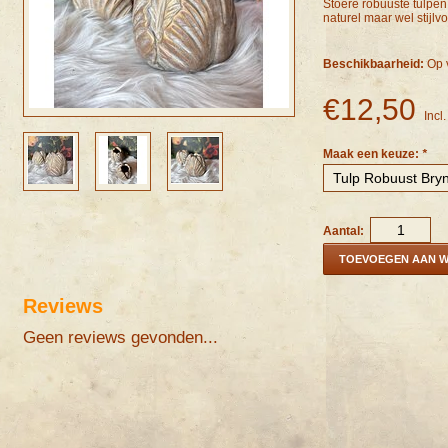
Stoere robuuste tulpe
naturel maar wel stijlv
Beschikbaarheid:
Op 
€12,50
Incl
Maak een keuze:
*
Aantal:
TOEVOEGEN AAN 
Reviews
Geen reviews gevonden...