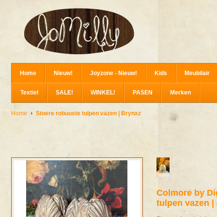
Home
Nieuw!
Joyzone - Nieuw!
Kids
Meubilair
Textiel
SALE!
WINKEL!
PASEN
Merken
Home
Stoere robuuste tulpen vazen | Brynxz
Colmore by Di
tulpen vazen |