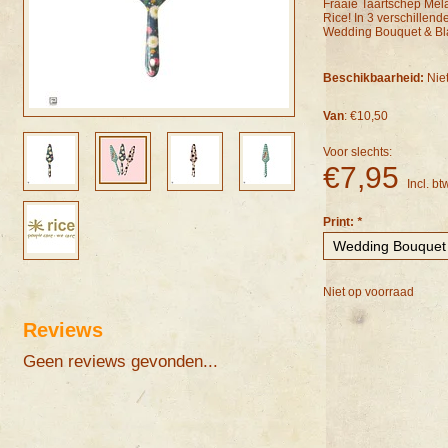
Fraaie Taartschep Me
Rice! In 3 verschillende
Wedding Bouquet & Bl
Beschikbaarheid:
Nie
Van
: €10,50
Voor slechts:
€7,95
Incl. bt
Print:
*
Niet op voorraad
Reviews
Geen reviews gevonden...