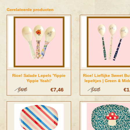
Gerelateerde producten
Rice! Salade Lepels 'Yippie
Rice! Lieflijke Sweet But
Yippie Yeah!'
lepeltjes | Green & Mid
blue
€7,46
€1
€9,95
€2,25