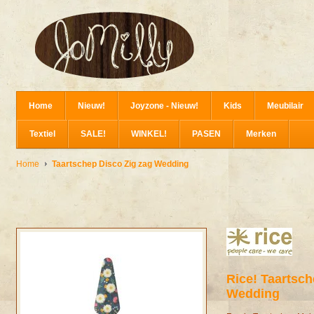
Home
Nieuw!
Joyzone - Nieuw!
Kids
Meubilair
Textiel
SALE!
WINKEL!
PASEN
Merken
Home
Taartschep Disco Zig zag Wedding
Rice!
Taartsch
Wedding