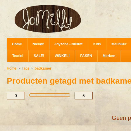
Home
Nieuw!
Joyzone - Nieuw!
Kids
Meubilair
Textiel
SALE!
WINKEL!
PASEN
Merken
Home
Tags
badkamer
Producten getagd met badkame
Geen p