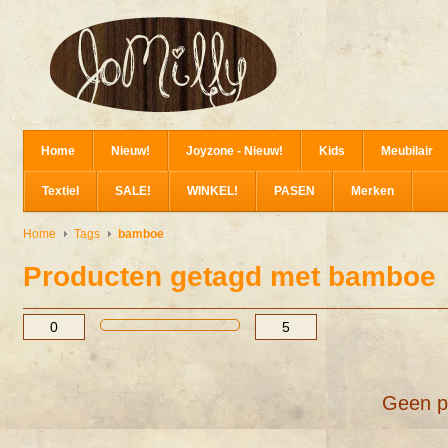
Home
Nieuw!
Joyzone - Nieuw!
Kids
Meubilair
Textiel
SALE!
WINKEL!
PASEN
Merken
Home
Tags
bamboe
Producten getagd met bamboe
Geen p