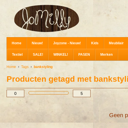
Home
Nieuw!
Joyzone - Nieuw!
Kids
Meubilair
Textiel
SALE!
WINKEL!
PASEN
Merken
Home
Tags
bankstyling
Producten getagd met bankstyl
Geen p