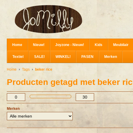
Home
Nieuw!
Joyzone - Nieuw!
Kids
Meubilair
Textiel
SALE!
WINKEL!
PASEN
Merken
Home
Tags
beker rice
Producten getagd met beker ri
Merken