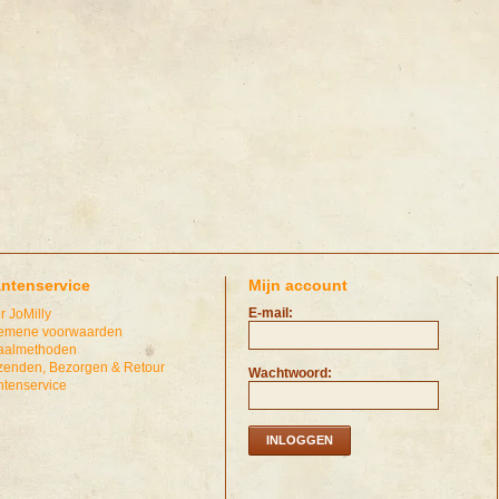
antenservice
Mijn account
E-mail:
r JoMilly
emene voorwaarden
aalmethoden
zenden, Bezorgen & Retour
Wachtwoord:
ntenservice
INLOGGEN