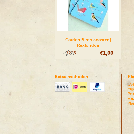
Garden Birds coaster |
Rexlondon
€1,00
€2,15
Betaalmethoden
Kl
Ove
Alg
Bet
Ver
Kla