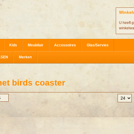
Winkel
U heeft g
winkelw
Kids
Meubilair
Accessoires
Glas/Servies
ASEN
Merken
et birds coaster