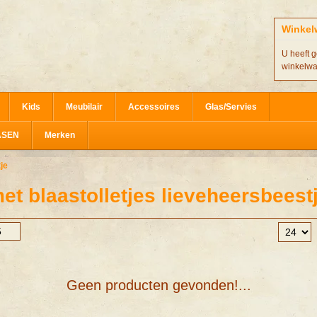
Winkel
U heeft g
winkelw
Kids
Meubilair
Accessoires
Glas/Servies
ASEN
Merken
je
t blaastolletjes lieveheersbeest
Geen producten gevonden!...