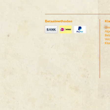
Betaalmethoden
Kl
Ove
Alg
Bet
Ver
Kla