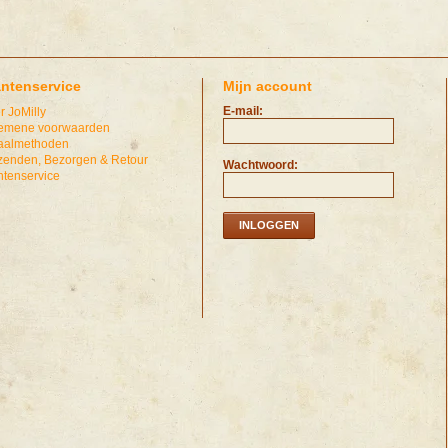
antenservice
Mijn account
E-mail:
r JoMilly
emene voorwaarden
aalmethoden
zenden, Bezorgen & Retour
Wachtwoord:
ntenservice
INLOGGEN