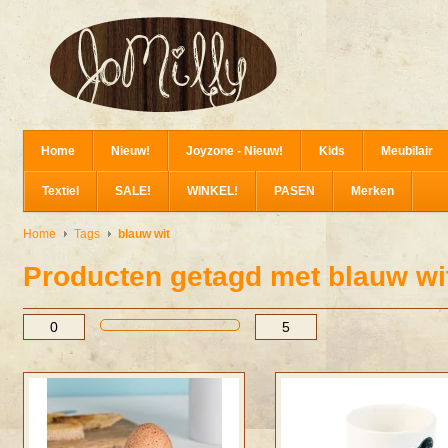
Home
Nieuw!
Joyzone - Nieuw!
Kids
Meubilair
Textiel
SALE!
WINKEL!
PASEN
Merken
Home
Tags
blauw wit
Producten getagd met blauw wi