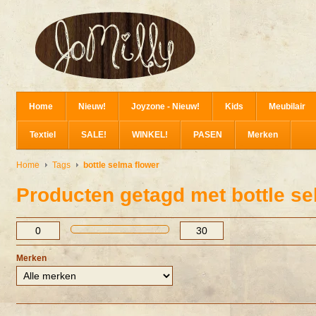
Home
Nieuw!
Joyzone - Nieuw!
Kids
Meubilair
Textiel
SALE!
WINKEL!
PASEN
Merken
Home
Tags
bottle selma flower
Producten getagd met bottle se
Merken