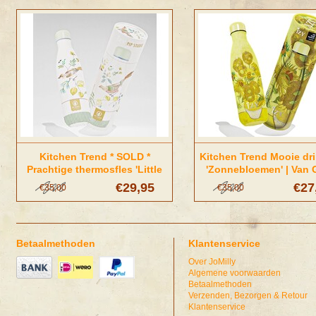
Kitchen Trend * SOLD *
Kitchen Trend Mooie dri
Prachtige thermosfles 'Little
'Zonnebloemen' | Van
Birds' | Pip studio Amsterdam
€29,95
€27
€35,00
€35,00
Betaalmethoden
Klantenservice
Over JoMilly
Algemene voorwaarden
Betaalmethoden
Verzenden, Bezorgen & Retour
Klantenservice