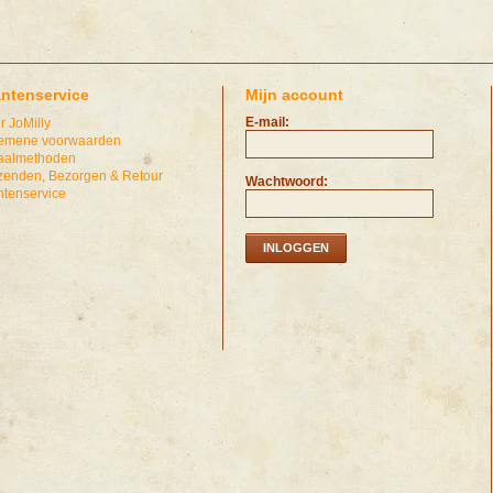
antenservice
Mijn account
E-mail:
r JoMilly
emene voorwaarden
aalmethoden
zenden, Bezorgen & Retour
Wachtwoord:
ntenservice
INLOGGEN