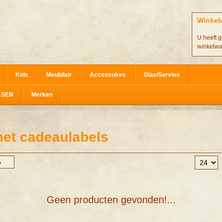
Winkel
U heeft g
winkelw
Kids
Meubilair
Accessoires
Glas/Servies
ASEN
Merken
et cadeaulabels
Geen producten gevonden!...