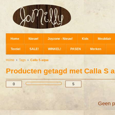
Home
Nieuw!
Joyzone - Nieuw!
Kids
Meubilair
Textiel
SALE!
WINKEL!
PASEN
Merken
Home
Tags
Calla S aqua
Producten getagd met Calla S 
Geen p