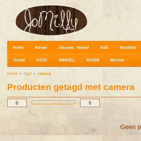
Home
Nieuw!
Joyzone - Nieuw!
Kids
Meubilair
Textiel
SALE!
WINKEL!
PASEN
Merken
Home
Tags
camera
Producten getagd met camera
Geen p