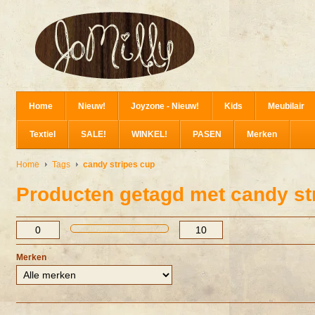
Home
Nieuw!
Joyzone - Nieuw!
Kids
Meubilair
Textiel
SALE!
WINKEL!
PASEN
Merken
Home
Tags
candy stripes cup
Producten getagd met candy st
Merken