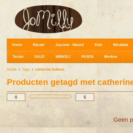
Home
Nieuw!
Joyzone - Nieuw!
Kids
Meubilair
Textiel
SALE!
WINKEL!
PASEN
Merken
Home
Tags
catherine holmes
Producten getagd met catherin
Geen p