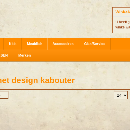
Winkel
U heeft g
winkelw
Kids
Meubilair
Accessoires
Glas/Servies
ASEN
Merken
et design kabouter