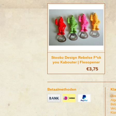
Stoobz Design Rebelse F*ck
you Kabouter | Flesopener
met magneet
€3,75
Betaalmethoden
Kl
Ove
Alg
Bet
Ver
Kla