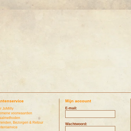
antenservice
Mijn account
E-mail:
r JoMilly
emene voorwaarden
aalmethoden
zenden, Bezorgen & Retour
Wachtwoord:
ntenservice