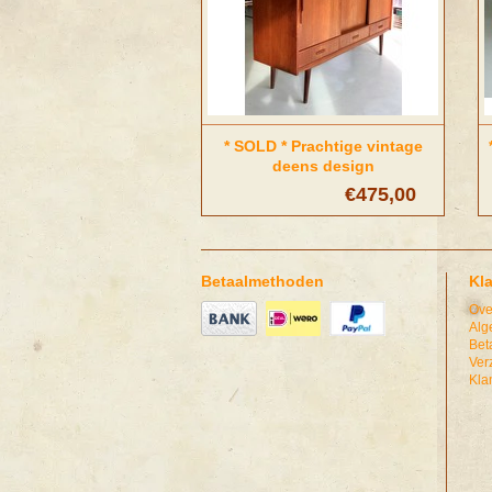
* SOLD * Prachtige vintage
deens design
dressoir/wandkast
€475,00
Betaalmethoden
Kl
Ove
Alg
Bet
Ver
Kla