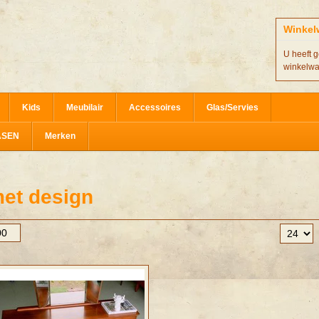
Winkel
U heeft g
winkelw
Kids
Meubilair
Accessoires
Glas/Servies
ASEN
Merken
et design