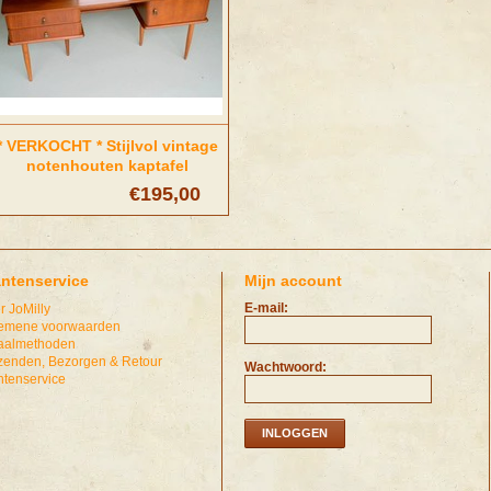
* VERKOCHT * Stijlvol vintage
notenhouten kaptafel
€195,00
antenservice
Mijn account
E-mail:
r JoMilly
emene voorwaarden
aalmethoden
zenden, Bezorgen & Retour
Wachtwoord:
ntenservice
INLOGGEN