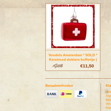
Vondels Amsterdam * SOLD *
Kerstrood dokters koffertje |
Vondels Amsterdam
€11,50
€12,50
Betaalmethoden
Kl
Ove
Alg
Bet
Ver
Kla