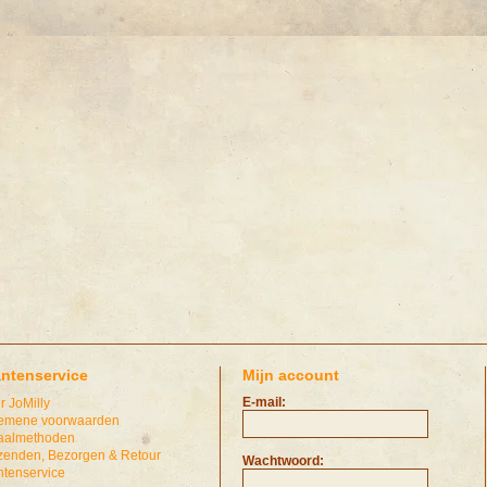
antenservice
Mijn account
E-mail:
r JoMilly
emene voorwaarden
aalmethoden
zenden, Bezorgen & Retour
Wachtwoord:
ntenservice