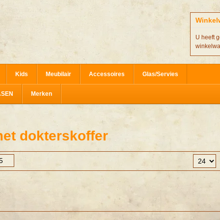
Winkel
U heeft g
winkelw
Kids
Meubilair
Accessoires
Glas/Servies
ASEN
Merken
et dokterskoffer