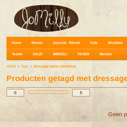
Home
Nieuw!
Joyzone - Nieuw!
Kids
Meubilair
Textiel
SALE!
WINKEL!
PASEN
Merken
Home
Tags
dressage horse christmas
Producten getagd met dressage
Geen p