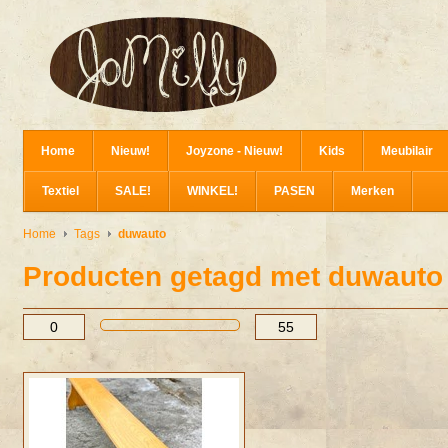
Home
Nieuw!
Joyzone - Nieuw!
Kids
Meubilair
Textiel
SALE!
WINKEL!
PASEN
Merken
Home
Tags
duwauto
Producten getagd met duwauto