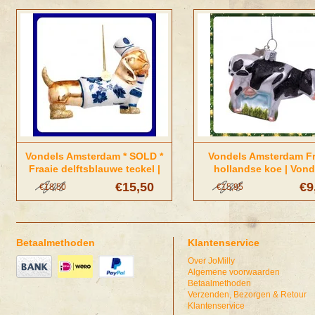
Vondels Amsterdam * SOLD *
Vondels Amsterdam Fr
Fraaie delftsblauwe teckel |
hollandse koe | Vond
Vondels Amsterdam
Amsterdam
€15,50
€9
€18,50
€15,95
Betaalmethoden
Klantenservice
Over JoMilly
Algemene voorwaarden
Betaalmethoden
Verzenden, Bezorgen & Retour
Klantenservice