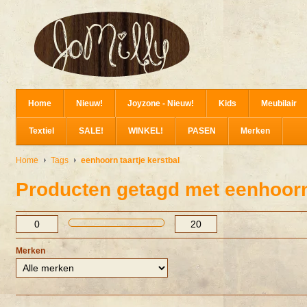
Home
Nieuw!
Joyzone - Nieuw!
Kids
Meubilair
Textiel
SALE!
WINKEL!
PASEN
Merken
Home
Tags
eenhoorn taartje kerstbal
Producten getagd met eenhoorn 
Merken