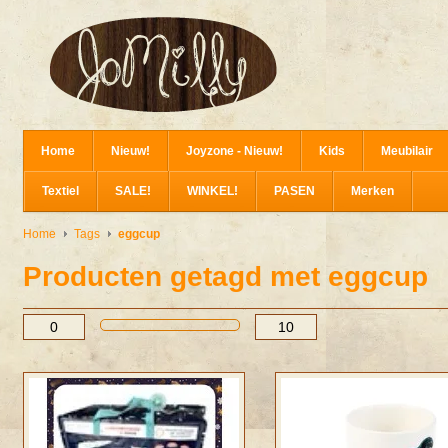
Home
Nieuw!
Joyzone - Nieuw!
Kids
Meubilair
Textiel
SALE!
WINKEL!
PASEN
Merken
Home
Tags
eggcup
Producten getagd met eggcup