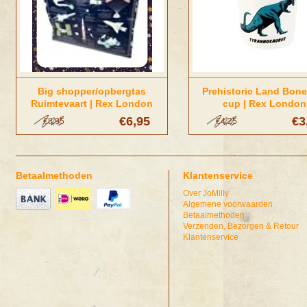
Big shopper/opbergtas
Prehistoric Land Bon
Ruimtevaart | Rex London
cup | Rex London
€6,95
€3
€8,95
€4,25
Betaalmethoden
Klantenservice
Over JoMilly
Algemene voorwaarden
Betaalmethoden
Verzenden, Bezorgen & Retour
Klantenservice