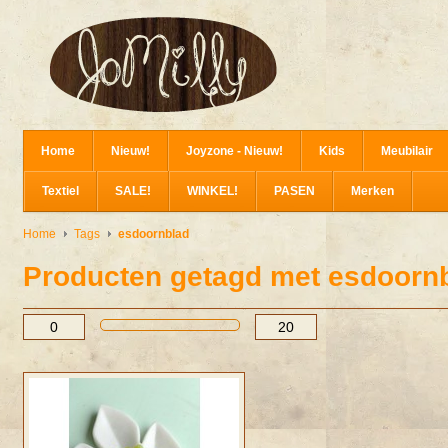
Home
Nieuw!
Joyzone - Nieuw!
Kids
Meubilair
Textiel
SALE!
WINKEL!
PASEN
Merken
Home
Tags
esdoornblad
Producten getagd met esdoorn