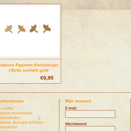
Imbarro Papieren Kerstslinger
| Birds confetti gold
€6,95
antenservice
Mijn account
E-mail:
r JoMilly
emene voorwaarden
aalmethoden
zenden, Bezorgen & Retour
Wachtwoord:
ntenservice