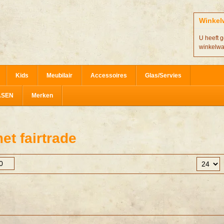
Winkel
U heeft g
winkelw
Kids
Meubilair
Accessoires
Glas/Servies
ASEN
Merken
t fairtrade