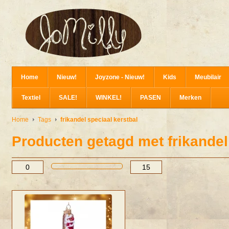
Home
Nieuw!
Joyzone - Nieuw!
Kids
Meubilair
Textiel
SALE!
WINKEL!
PASEN
Merken
Home
Tags
frikandel speciaal kerstbal
Producten getagd met frikandel