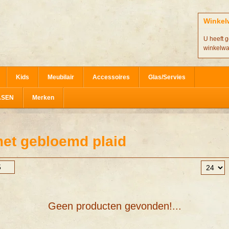
Winkel
U heeft g
winkelw
Kids
Meubilair
Accessoires
Glas/Servies
ASEN
Merken
et gebloemd plaid
Geen producten gevonden!...