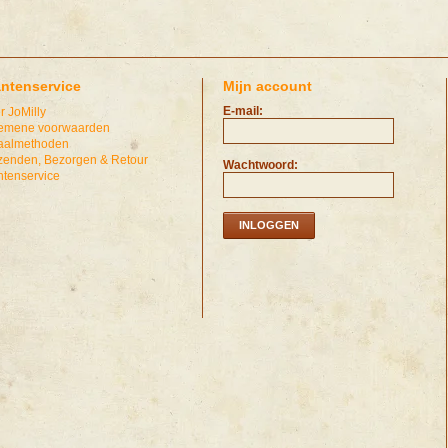
antenservice
Mijn account
E-mail:
r JoMilly
emene voorwaarden
aalmethoden
zenden, Bezorgen & Retour
Wachtwoord:
ntenservice
INLOGGEN