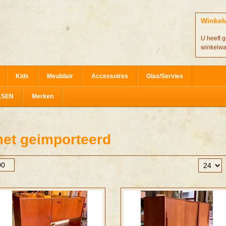
Winkel
U heeft g
winkelw
Kids
Meubilair
Accessoires
Glas/Servies
ASEN
Merken
et geimporteerd