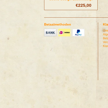
€225,00
Betaalmethoden
Kl
Ove
Alg
Bet
Ver
Kla