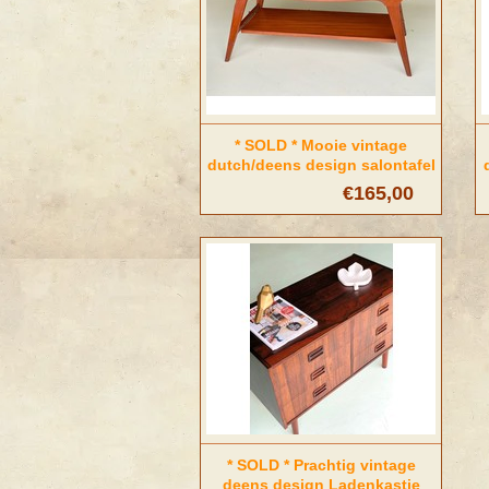
* SOLD * Mooie vintage
dutch/deens design salontafel
€165,00
* SOLD * Prachtig vintage
deens design Ladenkastje