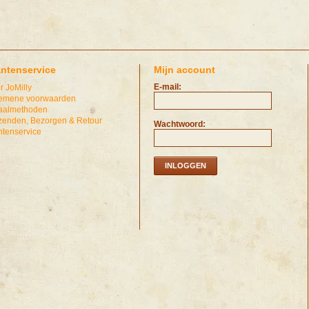
antenservice
Mijn account
E-mail:
r JoMilly
emene voorwaarden
aalmethoden
zenden, Bezorgen & Retour
Wachtwoord:
ntenservice
INLOGGEN