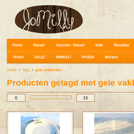
Home
Nieuw!
Joyzone - Nieuw!
Kids
Meubilair
Textiel
SALE!
WINKEL!
PASEN
Merken
Home
Tags
gele vakborden
Producten getagd met gele va