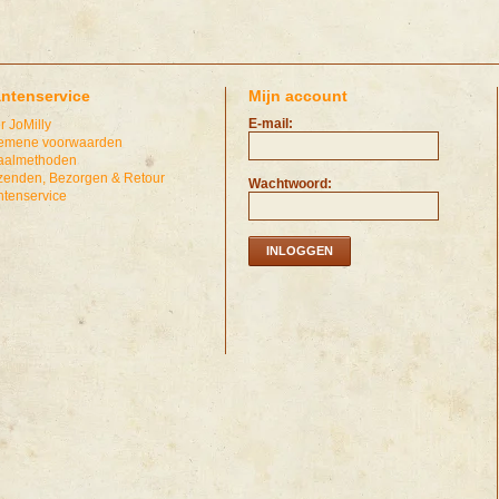
antenservice
Mijn account
E-mail:
r JoMilly
emene voorwaarden
aalmethoden
zenden, Bezorgen & Retour
Wachtwoord:
ntenservice
INLOGGEN