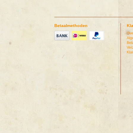
Betaalmethoden
Kl
Ove
Alg
Bet
Ver
Kla