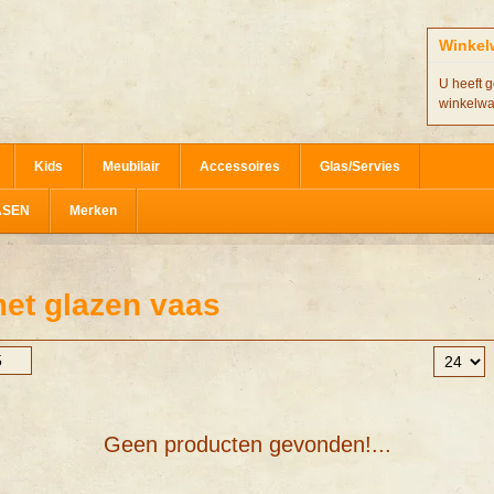
Winkel
U heeft g
winkelw
Kids
Meubilair
Accessoires
Glas/Servies
ASEN
Merken
et glazen vaas
Geen producten gevonden!...