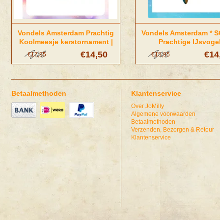
Vondels Amsterdam Prachtig
Vondels Amsterdam * S
Koolmeesje kerstornament |
Prachtige IJsvoge
Vondels Amsterdam
kerstornament
€14,50
€14
€17,95
€15,95
Betaalmethoden
Klantenservice
Over JoMilly
Algemene voorwaarden
Betaalmethoden
Verzenden, Bezorgen & Retour
Klantenservice