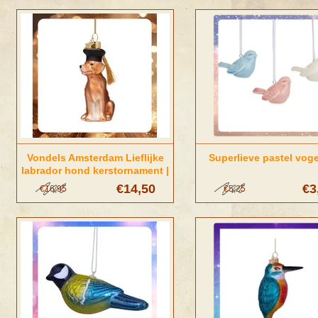
Vondels Amsterdam Lieflijke
Superlieve pastel voge
labrador hond kerstornament |
Vondels Amsterdam
€14,50
€3
€16,95
€5,25