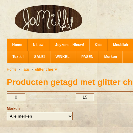
Home
Nieuw!
Joyzone - Nieuw!
Kids
Meubilair
Textiel
SALE!
WINKEL!
PASEN
Merken
Home
Tags
glitter cherry
Producten getagd met glitter ch
Merken