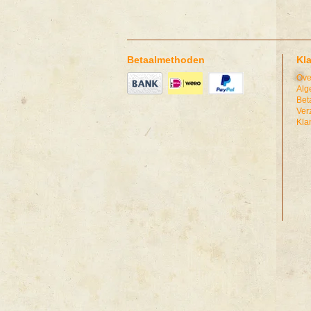
Betaalmethoden
Kl
Ove
Alg
Bet
Ver
Kla