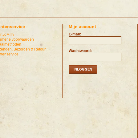
antenservice
Mijn account
E-mail:
r JoMilly
emene voorwaarden
aalmethoden
zenden, Bezorgen & Retour
Wachtwoord:
ntenservice
INLOGGEN