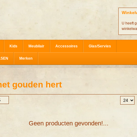
Winkel
U heeft g
winkelw
Kids
Meubilair
Accessoires
Glas/Servies
ASEN
Merken
et gouden hert
Geen producten gevonden!...